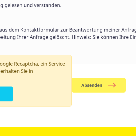
g gelesen und verstanden.
urch erhoben, dass Sie uns diese mitteilen. H
formular eingeben.
 oder nach Ihrer Einwilligung beim Besuch der
 aus dem Kontaktformular zur Beantwortung meiner Anfrag
hnische Daten (z. B. Internetbrowser, Betrieb
tung Ihrer Anfrage gelöscht. Hinweis: Sie können Ihre Ein
ieser Daten erfolgt automatisch, sobald Sie d
ogle Recaptcha, ein Service
, um eine fehlerfreie Bereitstellung der Webs
erhalten Sie in
verhaltens verwendet werden.
 Daten?
Absenden
unentgeltlich Auskunft über Herkunft, Empfäng
lten. Sie haben außerdem ein Recht, die Beric
willigung zur Datenverarbeitung erteilt haben
rufen. Außerdem haben Sie das Recht, unter be
Ihrer personenbezogenen Daten zu verlangen. D
igen Aufsichtsbehörde zu.