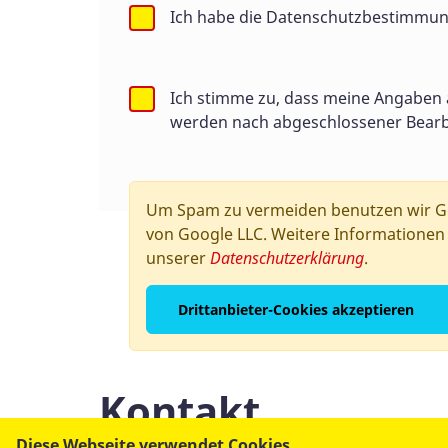
Ich habe die Datenschutzbestimmun
Ihre Daten werden zum einen dad
handeln, die Sie in ein Kontakt
Andere Daten werden automatisch
Ich stimme zu, dass meine Angaben
erfasst. Das sind vor allem tec
werden nach abgeschlossener Bearbei
Seitenaufrufs). Die Erfassung d
Wofür nutzen wir Ihre Daten?
Um Spam zu vermeiden benutzen wir Go
Ein Teil der Daten wird erhoben
von Google LLC. Weitere Informationen 
können zur Analyse Ihres Nutzer
unserer
Datenschutzerklärung
.
Welche Rechte haben Sie bezüglich Ihrer
Drittanbieter-Cookies akzeptieren
Sie haben jederzeit das Recht, 
personenbezogenen Daten zu erha
zu verlangen. Wenn Sie eine Ein
jederzeit für die Zukunft wider
Kontakt
Einschränkung der Verarbeitung 
Beschwerderecht bei der zuständ
Diese Webseite verwendet Cookies