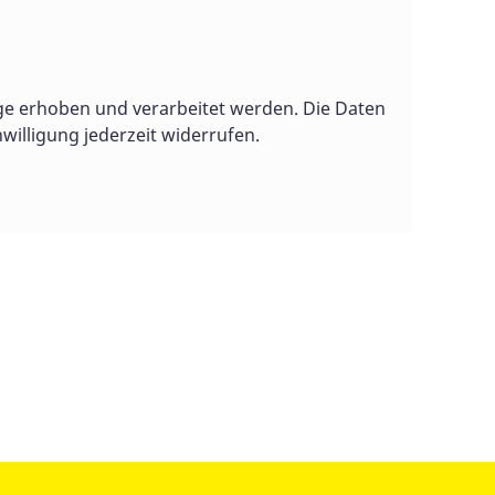
ierbei kann es sich z. B. um Daten
 Website durch unsere IT-Systeme
e erhoben und verarbeitet werden. Die Daten
ssystem oder Uhrzeit des
willigung jederzeit widerrufen.
iese Website betreten.
ite zu gewährleisten. Andere Daten
er und Zweck Ihrer gespeicherten
htigung oder Löschung dieser Daten
, können Sie diese Einwilligung
stimmten Umständen die
es Weiteren steht Ihnen ein