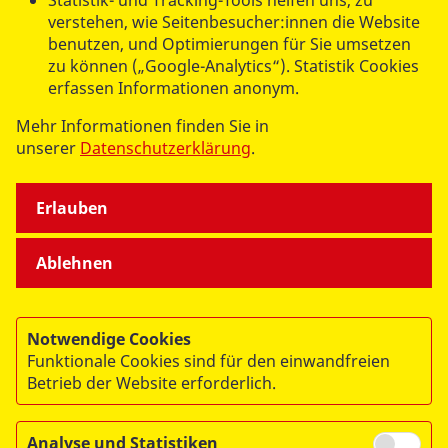
Statistik- und Tracking-Tools helfen uns, zu
verstehen, wie Seitenbesucher:innen die Website
Mehr lesen
benutzen, und Optimierungen für Sie umsetzen
zu können („Google-Analytics“). Statistik Cookies
erfassen Informationen anonym.
(aktue
1
…
60
61
62
63
Mehr Informationen finden Sie in
unserer
Datenschutzerklärung
.
64
65
66
67
68
Erlauben
Ablehnen
Notwendige Cookies
Funktionale Cookies sind für den einwandfreien
© 2026 ASB Berlin
Betrieb der Website erforderlich.
Impressum
Datenschutz
Analyse und Statistiken