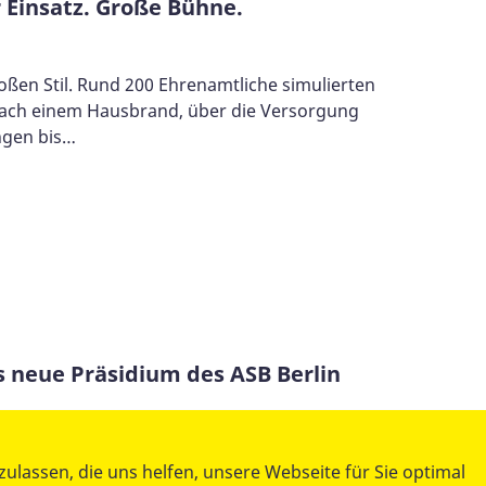
r Einsatz. Große Bühne.
oßen Stil. Rund 200 Ehrenamtliche simulierten
 nach einem Hausbrand, über die Versorgung
ngen bis…
s neue Präsidium des ASB Berlin
sausschuss hat am 27. März 2026 ein neues
lassen, die uns helfen, unsere Webseite für Sie optimal
eiter Expertise und tiefer Verwurzelung in