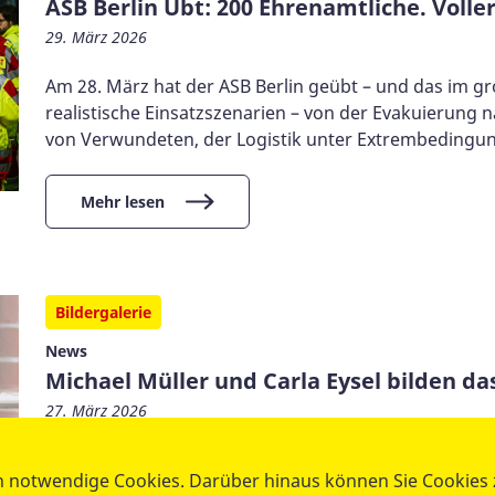
ASB Berlin Übt: 200 Ehrenamtliche. Volle
29. März 2026
Am 28. März hat der ASB Berlin geübt – und das im gr
realistische Einsatzszenarien – von der Evakuierung
von Verwundeten, der Logistik unter Extrembedingu
Mehr lesen
Bildergalerie
News
Michael Müller und Carla Eysel bilden da
27. März 2026
Ein besonderer Abend für den ASB Berlin: Der Lande
 notwendige Cookies. Darüber hinaus können Sie Cookies zu
Präsidium berufen, das mit gebündelter Erfahrung, br