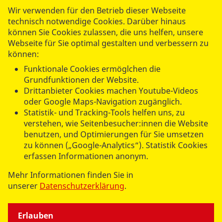
Wir verwenden für den Betrieb dieser Webseite
technisch notwendige Cookies. Darüber hinaus
können Sie Cookies zulassen, die uns helfen, unsere
Webseite für Sie optimal gestalten und verbessern zu
können:
Funktionale Cookies ermöglchen die
Grundfunktionen der Website.
Graciella Abati
Drittanbieter Cookies machen Youtube-Videos
Referatsleitung Personal
oder Google Maps-Navigation zugänglich.
Statistik- und Tracking-Tools helfen uns, zu
Tel.:
030 21307-213
verstehen, wie Seitenbesucher:innen die Website
Fax: 030 21307-119
benutzen, und Optimierungen für Sie umsetzen
personal@asb-berlin.de
zu können („Google-Analytics“). Statistik Cookies
erfassen Informationen anonym.
ASB Landesverband Berlin e.V.
Mehr Informationen finden Sie in
Am Köllnischen Park 1
unserer
Datenschutzerklärung
.
10179 Berlin
Erlauben