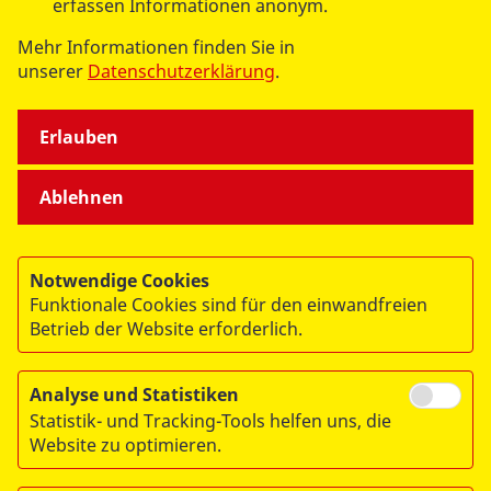
erfassen Informationen anonym.
Am Köllnischen Park 1
Mehr Informationen finden Sie in
10179 Berlin
unserer
Datenschutzerklärung
.
Erlauben
Ablehnen
Notwendige Cookies
Funktionale Cookies sind für den einwandfreien
© 2026 ASB Berlin
Betrieb der Website erforderlich.
Impressum
Datenschutz
Analyse und Statistiken
Statistik- und Tracking-Tools helfen uns, die
Sitemap
Website zu optimieren.
Links