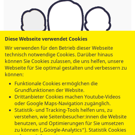
Diese Webseite verwendet Cookies
Wir verwenden für den Betrieb dieser Webseite
technisch notwendige Cookies. Darüber hinaus
können Sie Cookies zulassen, die uns helfen, unsere
Webseite für Sie optimal gestalten und verbessern zu
können:
ASB Landesverband Berlin e.V.
Funktionale Cookies ermöglchen die
Grundfunktionen der Website.
ASB-Akademie Berlin
Drittanbieter Cookies machen Youtube-Videos
Tel.:
030 21307-137
oder Google Maps-Navigation zugänglich.
Fax: 030 21307-119
Statistik- und Tracking-Tools helfen uns, zu
verstehen, wie Seitenbesucher:innen die Website
akademie@asb-berlin.de
benutzen, und Optimierungen für Sie umsetzen
zu können („Google-Analytics“). Statistik Cookies
ASB-Akademie Berlin