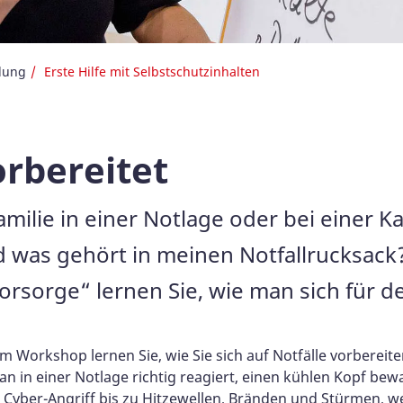
ldung
Erste Hilfe mit Selbstschutzinhalten
orbereitet
milie in einer Notlage oder bei einer 
d was gehört in meinen Notfallrucksack
vorsorge“ lernen Sie, wie man sich für 
sem Workshop lernen Sie, wie Sie sich auf Notfälle vorberei
n in einer Notlage richtig reagiert, einen kühlen Kopf bewah
yber-Angriff bis zu Hitzewellen, Bränden und Stürmen, wer