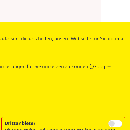
lassen, die uns helfen, unsere Webseite für Sie optimal
ASB-Akademie Berlin
Am Köllnischen Park 1
ptimierungen für Sie umsetzen zu können („Google-
10179 Berlin
Drittanbieter