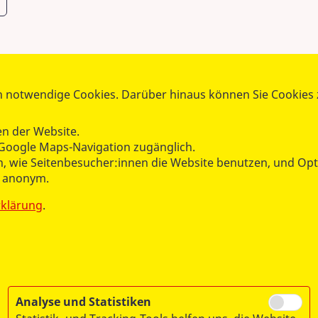
 notwendige Cookies. Darüber hinaus können Sie Cookies zu
B Landesverband Berlin e.V.
n der Website.
-Akademie Berlin
Google Maps-Navigation zugänglich.
hen, wie Seitenbesucher:innen die Website benutzen, und O
Tel.:
030 21307-137
n anonym.
Fax: 030 21307-119
rklärung
.
akademie@asb-berlin.de
Analyse und Statistiken