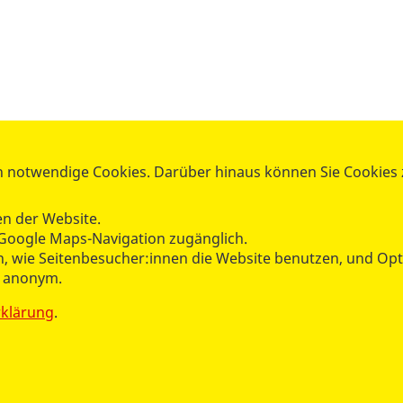
 notwendige Cookies. Darüber hinaus können Sie Cookies zu
B-Betreuungsdienst Berlin
-Katastrophenschutz Berlin
n der Website.
Tel.:
030 21307-0
Google Maps-Navigation zugänglich.
hen, wie Seitenbesucher:innen die Website benutzen, und O
betreuung-kats@asb-berlin.de
n anonym.
rklärung
.