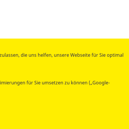
lassen, die uns helfen, unsere Webseite für Sie optimal
ASB Landesverband Berlin e.V.
Am Köllnischen Park 1
10179 Berlin
ptimierungen für Sie umsetzen zu können („Google-