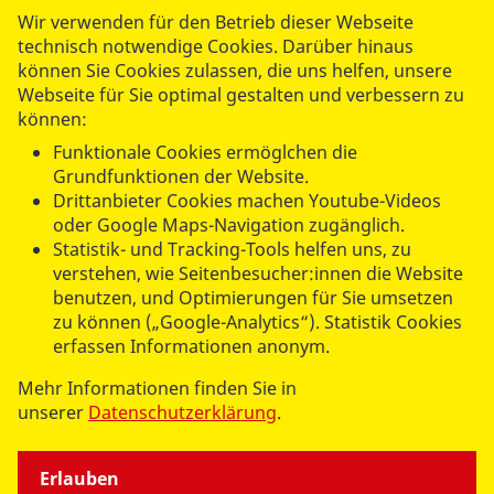
Wir verwenden für den Betrieb dieser Webseite
technisch notwendige Cookies. Darüber hinaus
können Sie Cookies zulassen, die uns helfen, unsere
Webseite für Sie optimal gestalten und verbessern zu
können:
Funktionale Cookies ermöglchen die
Grundfunktionen der Website.
Drittanbieter Cookies machen Youtube-Videos
ASB Landesverband Berlin e.V.
oder Google Maps-Navigation zugänglich.
Team Freiwilligendienste
Statistik- und Tracking-Tools helfen uns, zu
verstehen, wie Seitenbesucher:innen die Website
Tel.:
030 21307-121
benutzen, und Optimierungen für Sie umsetzen
fsj@asb-berlin.de
zu können („Google-Analytics“). Statistik Cookies
erfassen Informationen anonym.
ASB Landesgeschäftsstelle Berlin
Mehr Informationen finden Sie in
Am Köllnischen Park 1
unserer
Datenschutzerklärung
.
10179 Berlin
Erlauben