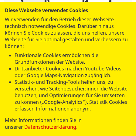
Diese Webseite verwendet Cookies
Wir verwenden für den Betrieb dieser Webseite
technisch notwendige Cookies. Darüber hinaus
können Sie Cookies zulassen, die uns helfen, unsere
Webseite für Sie optimal gestalten und verbessern zu
können:
Funktionale Cookies ermöglchen die
INKLUSIO
Grundfunktionen der Website.
Drittanbieter Cookies machen Youtube-Videos
Unterkunft für Wohnungslose
oder Google Maps-Navigation zugänglich.
Tel.:
030 92109369
Statistik- und Tracking-Tools helfen uns, zu
verstehen, wie Seitenbesucher:innen die Website
schweinfurthstrasse@asb-berlin.de
benutzen, und Optimierungen für Sie umsetzen
zu können („Google-Analytics“). Statistik Cookies
ASB Nothilfe Berlin gGmbH
erfassen Informationen anonym.
Schweinfurthstr. 4
Mehr Informationen finden Sie in
14195 Berlin
unserer
Datenschutzerklärung
.