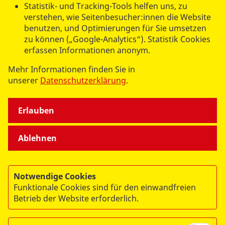
Statistik- und Tracking-Tools helfen uns, zu
vor Ort im Regionalverband
verstehen, wie Seitenbesucher:innen die Website
benutzen, und Optimierungen für Sie umsetzen
zu können („Google-Analytics“). Statistik Cookies
ASB Regionalverband Berlin-Nordost e.V.
erfassen Informationen anonym.
ASB Regionalverband Berlin-Südost e.V.
Mehr Informationen finden Sie in
ASB Regionalverband Berlin-Nordwest e.V.
unserer
Datenschutzerklärung
.
ASB Regionalverband Berlin-Südwest e.V.
Erlauben
Ablehnen
Notwendige Cookies
Funktionale Cookies sind für den einwandfreien
© 2026 ASB Berlin
Betrieb der Website erforderlich.
Impressum