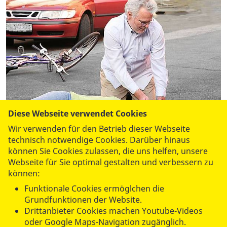
Diese Webseite verwendet Cookies
Wir verwenden für den Betrieb dieser Webseite
technisch notwendige Cookies. Darüber hinaus
können Sie Cookies zulassen, die uns helfen, unsere
Wissen, was bei einem Fahrradunfall zu tun ist.
Webseite für Sie optimal gestalten und verbessern zu
Foto: ASB / P. Nierhoff
können:
Funktionale Cookies ermöglchen die
Grundfunktionen der Website.
Drittanbieter Cookies machen Youtube-Videos
Ihr Erste-Hilfe-Grundkurs
oder Google Maps-Navigation zugänglich.