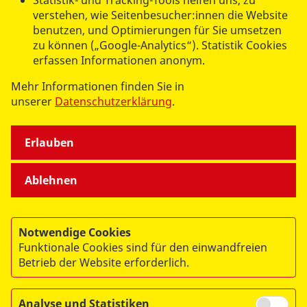
Statistik- und Tracking-Tools helfen uns, zu
verstehen, wie Seitenbesucher:innen die Website
Tel.:
030 21307-122
benutzen, und Optimierungen für Sie umsetzen
spenden@asb-berlin.de
zu können („Google-Analytics“). Statistik Cookies
erfassen Informationen anonym.
ASB Landesverband Berlin e.V.
Mehr Informationen finden Sie in
Am Köllnischen Park 1
unserer
Datenschutzerklärung
.
10179 Berlin
Erlauben
Ablehnen
Notwendige Cookies
Funktionale Cookies sind für den einwandfreien
© 2026 ASB Berlin
Betrieb der Website erforderlich.
Impressum
Datenschutz
Analyse und Statistiken