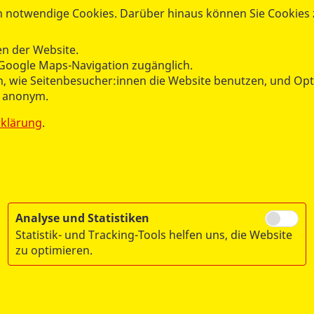
 notwendige Cookies. Darüber hinaus können Sie Cookies zu
B Landesverband Berlin e.V.
n der Website.
m Freiwilligendienste
Google Maps-Navigation zugänglich.
hen, wie Seitenbesucher:innen die Website benutzen, und O
Tel.:
030 21307-121
n anonym.
fsj@asb-berlin.de
rklärung
.
Analyse und Statistiken
Statistik- und Tracking-Tools helfen uns, die Website
zu optimieren.