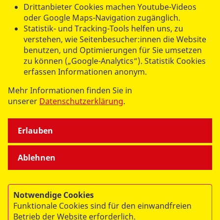
Drittanbieter Cookies machen Youtube-Videos
ASB Landesverband Berlin e.V.
oder Google Maps-Navigation zugänglich.
Team Freiwilligendienste
Statistik- und Tracking-Tools helfen uns, zu
verstehen, wie Seitenbesucher:innen die Website
Tel.:
030 21307-121
benutzen, und Optimierungen für Sie umsetzen
fsj@asb-berlin.de
zu können („Google-Analytics“). Statistik Cookies
erfassen Informationen anonym.
ASB Landesgeschäftsstelle Berlin
Mehr Informationen finden Sie in
Am Köllnischen Park 1
unserer
Datenschutzerklärung
.
10179 Berlin
Erlauben
Ablehnen
Notwendige Cookies
Funktionale Cookies sind für den einwandfreien
© 2026 ASB Berlin
Betrieb der Website erforderlich.