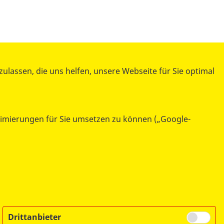
lassen, die uns helfen, unsere Webseite für Sie optimal
ASB Landesgeschäftsstelle
Berlin
ptimierungen für Sie umsetzen zu können („Google-
Am Köllnischen Park 1
10179 Berlin
Drittanbieter