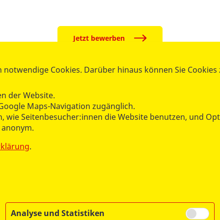
Jetzt bewerben
 notwendige Cookies. Darüber hinaus können Sie Cookies zu
B Landesverband Berlin e.V.
n der Website.
m Freiwilligendienste
Google Maps-Navigation zugänglich.
hen, wie Seitenbesucher:innen die Website benutzen, und O
Tel.:
030 21307-121
n anonym.
fsj@asb-berlin.de
rklärung
.
Analyse und Statistiken