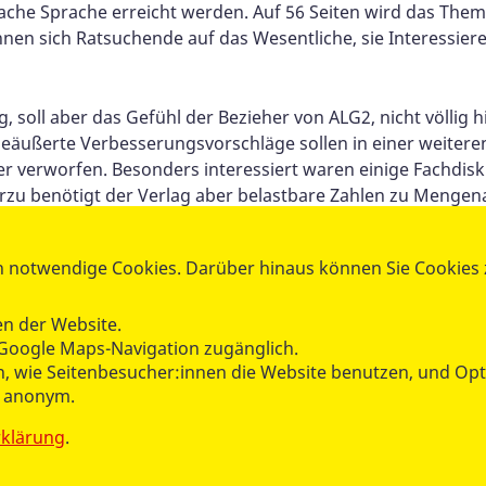
che Sprache erreicht werden. Auf 56 Seiten wird das Thema 
können sich Ratsuchende auf das Wesentliche, sie Interessi
, soll aber das Gefühl der Bezieher von ALG2, nicht völlig h
g geäußerte Verbesserungsvorschläge sollen in einer weitere
er verworfen. Besonders interessiert waren einige Fachdis
zu benötigt der Verlag aber belastbare Zahlen zu Mengenan
t nicht halten lässt.
 notwendige Cookies. Darüber hinaus können Sie Cookies zu
verband herausgegeben und ist im Buchhandel erhältlich (
n der Website.
Google Maps-Navigation zugänglich.
hen, wie Seitenbesucher:innen die Website benutzen, und O
n anonym.
rklärung
.