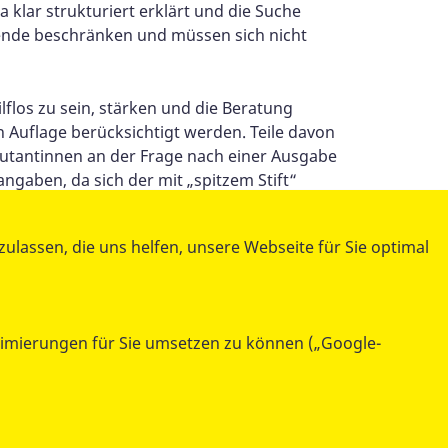
klar strukturiert erklärt und die Suche
erende beschränken und müssen sich nicht
ilflos zu sein, stärken und die Beratung
n Auflage berücksichtigt werden. Teile davon
kutantinnen an der Frage nach einer Ausgabe
gaben, da sich der mit „spitzem Stift“
lassen, die uns helfen, unsere Webseite für Sie optimal
ISBN 978-3-406-57516-7).
ptimierungen für Sie umsetzen zu können („Google-
teilen
tweet
datenschutzkonform mit
Shariff