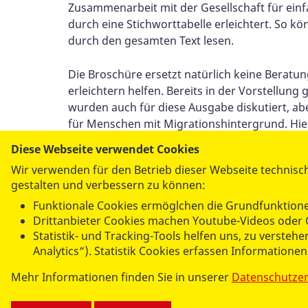
Zusammenarbeit mit der Gesellschaft für einfa
durch eine Stichworttabelle erleichtert. So 
durch den gesamten Text lesen.
Die Broschüre ersetzt natürlich keine Beratung
erleichtern helfen. Bereits in der Vorstellun
wurden auch für diese Ausgabe diskutiert, ab
für Menschen mit Migrationshintergrund. Hier
gerechnete Preis von 3.90 € pro Broschüre sons
Diese Webseite verwendet Cookies
Wir verwenden für den Betrieb dieser Webseite technisch
Die Broschüre wird vom Paritätischen Gesamt
gestalten und verbessern zu können:
Funktionale Cookies ermöglchen die Grundfunktione
Drittanbieter Cookies machen Youtube-Videos oder 
Statistik- und Tracking-Tools helfen uns, zu verste
Per E-Mail
Analytics“). Statistik Cookies erfassen Informatione
versenden
Mehr Informationen finden Sie in unserer
Datenschutze