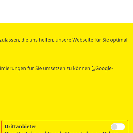
lassen, die uns helfen, unsere Webseite für Sie optimal
ASB Landesgeschäftsstelle
Berlin
ptimierungen für Sie umsetzen zu können („Google-
Am Köllnischen Park 1
10179 Berlin
Drittanbieter