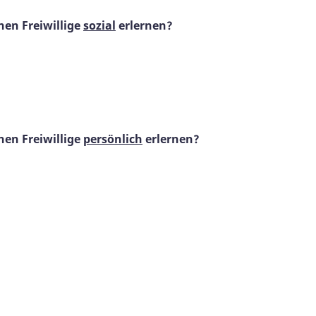
en Freiwillige
sozial
erlernen?
en Freiwillige
persönlich
erlernen?