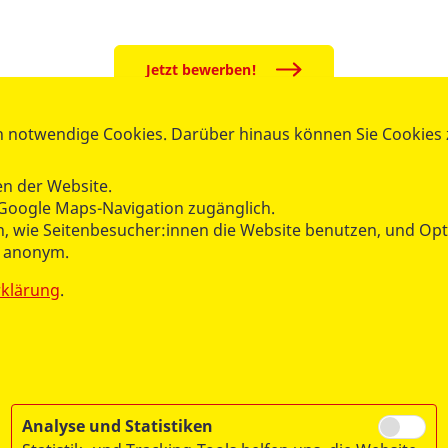
Jetzt bewerben!
 notwendige Cookies. Darüber hinaus können Sie Cookies zu
B Landesverband Berlin e.V.
n der Website.
m Freiwilligendienste
Google Maps-Navigation zugänglich.
hen, wie Seitenbesucher:innen die Website benutzen, und O
Tel.:
030 21307-121
n anonym.
fsj@asb-berlin.de
rklärung
.
Analyse und Statistiken