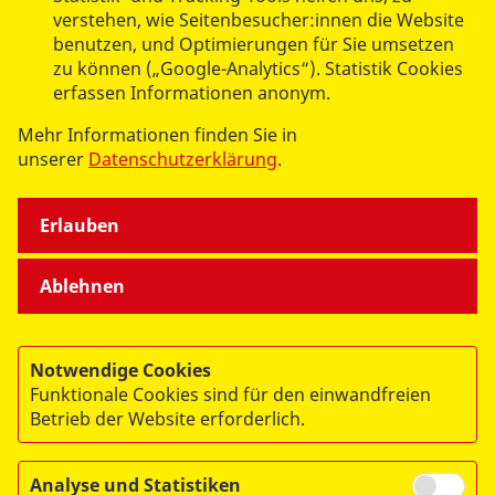
verstehen, wie Seitenbesucher:innen die Website
benutzen, und Optimierungen für Sie umsetzen
zu können („Google-Analytics“). Statistik Cookies
erfassen Informationen anonym.
Mehr Informationen finden Sie in
datenschutzkonform mit
Shariff
unserer
Datenschutzerklärung
.
Erlauben
Ablehnen
Notwendige Cookies
Funktionale Cookies sind für den einwandfreien
© 2026 ASB Berlin
Betrieb der Website erforderlich.
Impressum
Datenschutz
Analyse und Statistiken