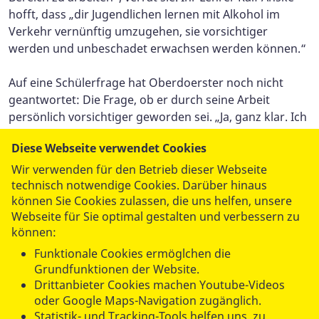
hofft, dass „dir Jugendlichen lernen mit Alkohol im
Verkehr vernünftig umzugehen, sie vorsichtiger
werden und unbeschadet erwachsen werden können.“
Auf eine Schülerfrage hat Oberdoerster noch nicht
geantwortet: Die Frage, ob er durch seine Arbeit
persönlich vorsichtiger geworden sei. „Ja, ganz klar. Ich
denke natürlich nicht permanent darüber nach, was
Diese Webseite verwendet Cookies
alles passieren könnte“, erklärt er, „aber ich bin durch
meine Arbeit sehr viel bewusster für Risiken
Wir verwenden für den Betrieb dieser Webseite
technisch notwendige Cookies. Darüber hinaus
geworden.“
können Sie Cookies zulassen, die uns helfen, unsere
Webseite für Sie optimal gestalten und verbessern zu
können:
Vollständiger Artikel zum
Dowload
Funktionale Cookies ermöglchen die
Grundfunktionen der Website.
( PDF / 1.303,42 KB )
Drittanbieter Cookies machen Youtube-Videos
oder Google Maps-Navigation zugänglich.
Statistik- und Tracking-Tools helfen uns, zu