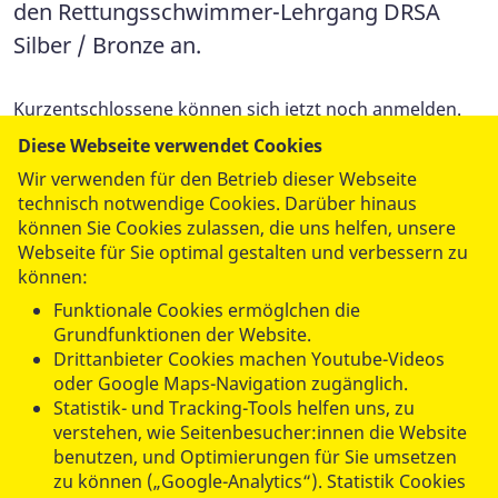
den Rettungsschwimmer-Lehrgang DRSA
Silber / Bronze an.
Kurzentschlossene können sich jetzt noch anmelden.
Teilnahmevoraussetzungen, Kontakt und weitere
Diese Webseite verwendet Cookies
Informationen finden Sie
hier:
http://www.asb-
Wir verwenden für den Betrieb dieser Webseite
berlin.de/wrd/ausbildung/lehrgangskalender.html
.
technisch notwendige Cookies. Darüber hinaus
können Sie Cookies zulassen, die uns helfen, unsere
Webseite für Sie optimal gestalten und verbessern zu
können:
Foto: ASB / Hannibal
Funktionale Cookies ermöglchen die
Grundfunktionen der Website.
Drittanbieter Cookies machen Youtube-Videos
oder Google Maps-Navigation zugänglich.
Statistik- und Tracking-Tools helfen uns, zu
verstehen, wie Seitenbesucher:innen die Website
benutzen, und Optimierungen für Sie umsetzen
zu können („Google-Analytics“). Statistik Cookies
datenschutzkonform mit
Shariff